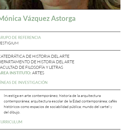
Mónica Vázquez Astorga
GRUPO DE REFERENCIA
VESTIGIUM
CATEDRÁTICA DE HISTORIA DEL ARTE
DEPARTAMENTO DE HISTORIA DEL ARTE
FACULTAD DE FILOSOFÍA Y LETRAS
ÁREA INSTITUTO:
ARTES
LÍNEAS DE INVESTIGACIÓN
Investiga en arte contemporáneo; historia de la arquitectura
contemporánea; arquitectura escolar de la Edad contemporánea; cafés
históricos como espacios de sociabilidad pública; mundo del cartel y
del dibujo.
CURRICULUM