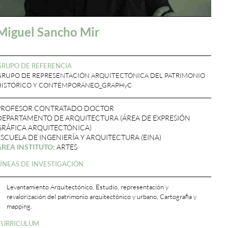
Miguel Sancho Mir
GRUPO DE REFERENCIA
GRUPO DE REPRESENTACIÓN ARQUITECTÓNICA DEL PATRIMONIO
HISTÓRICO Y CONTEMPORÁNEO_GRAPHyC
PROFESOR CONTRATADO DOCTOR
DEPARTAMENTO DE ARQUITECTURA (ÁREA DE EXPRESIÓN
GRÁFICA ARQUITECTÓNICA)
ESCUELA DE INGENIERÍA Y ARQUITECTURA (EINA)
ÁREA INSTITUTO:
ARTES
LÍNEAS DE INVESTIGACIÓN
Levantamiento Arquitectónico, Estudio, representación y
revalorización del patrimonio arquitectónico y urbano, Cartografia y
mapping.
CURRICULUM