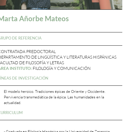
Marta Añorbe Mateos
GRUPO DE REFERENCIA
CONTRATADA PREDOCTORAL
DEPARTAMENTO DE LINGÜÍSTICA Y LITERATURAS HISPÁNICAS
FACULTAD DE FILOSOFÍA Y LETRAS
ÁREA INSTITUTO:
FILOLOGÍA Y COMUNICACIÓN
LÍNEAS DE INVESTIGACIÓN
El modelo heroico. Tradiciones épicas de Oriente y Occidente.
Pervivencia transmediática de la épica. Las humanidades en la
actualidad.
CURRICULUM
- Graduada en Filología Hispánica por la Universidad de Zaragoza