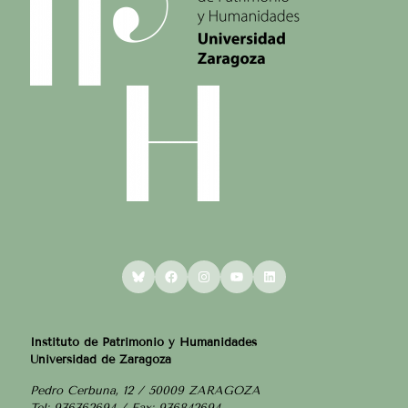
Bluesky
Facebook
Instagram
YouTube
LinkedIn
Instituto de Patrimonio y Humanidades
Universidad de Zaragoza
Pedro Cerbuna, 12 / 50009 ZARAGOZA
Tel: 976762694 / Fax: 976842694