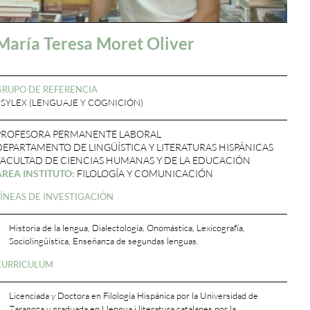
María Teresa Moret Oliver
GRUPO DE REFERENCIA
PSYLEX (LENGUAJE Y COGNICIÓN)
PROFESORA PERMANENTE LABORAL
DEPARTAMENTO DE LINGÜÍSTICA Y LITERATURAS HISPÁNICAS
FACULTAD DE CIENCIAS HUMANAS Y DE LA EDUCACIÓN
ÁREA INSTITUTO:
FILOLOGÍA Y COMUNICACIÓN
LÍNEAS DE INVESTIGACIÓN
Historia de la lengua, Dialectología, Onomástica, Lexicografía,
Sociolingüística, Enseñanza de segundas lenguas.
CURRICULUM
Licenciada y Doctora en Filología Hispánica por la Universidad de
Zaragoza y graduada en Llengua i literatura catalanes por la