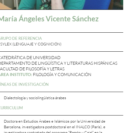
María Ángeles Vicente Sánchez
GRUPO DE REFERENCIA
PSYLEX (LENGUAJE Y COGNICIÓN)
CATEDRÁTICA DE UNIVERSIDAD
DEPARTAMENTO DE LINGÜÍSTICA Y LITERATURAS HISPÁNICAS
FACULTAD DE FILOSOFÍA Y LETRAS
ÁREA INSTITUTO:
FILOLOGÍA Y COMUNICACIÓN
LÍNEAS DE INVESTIGACIÓN
Dialectología y sociolingüística árabes
CURRICULUM
Doctora en Estudios Árabes e Islámicos por la Universidad de
Barcelona, investigadora postdoctoral en el INALCO (París), e
investigadora contratada del programa “Ramón y Cajal” en la