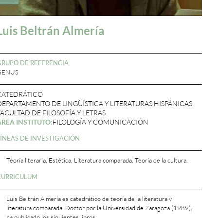
Luis Beltrán Almería
GRUPO DE REFERENCIA
GENUS
CATEDRÁTICO
DEPARTAMENTO DE LINGÜÍSTICA Y LITERATURAS HISPÁNICAS
FACULTAD DE FILOSOFÍA Y LETRAS
ÁREA INSTITUTO:
FILOLOGÍA Y COMUNICACIÓN
LÍNEAS DE INVESTIGACIÓN
Teoría literaria, Estética, Literatura comparada, Teoría de la cultura.
CURRICULUM
Luis Beltrán Almería es catedrático de teoría de la literatura y
literatura comparada. Doctor por la Universidad de Zaragoza (1989),
ha publicado los siguientes libros: