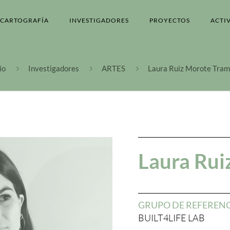
CARTOGRAFÍA
INVESTIGADORES
PROYECTOS
ACTI
io
Investigadores
ARTES
Laura Ruiz Morote Tram
Laura Rui
GRUPO DE REFEREN
BUILT4LIFE LAB