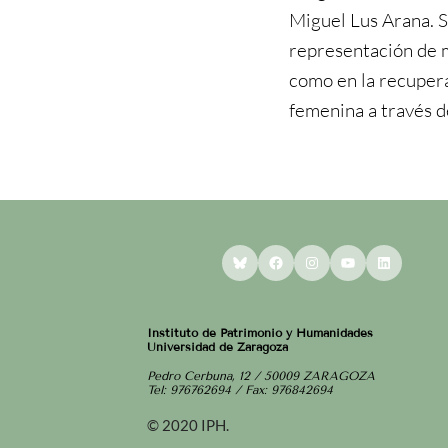
Miguel Lus Arana. Su
representación de m
como en la recupera
femenina a través de
Bluesky
Facebook
Instagram
YouTube
LinkedI
Instituto de Patrimonio y Humanidades
Universidad de Zaragoza
Pedro Cerbuna, 12 / 50009 ZARAGOZA
Tel: 976762694 / Fax: 976842694
© 2020 IPH.