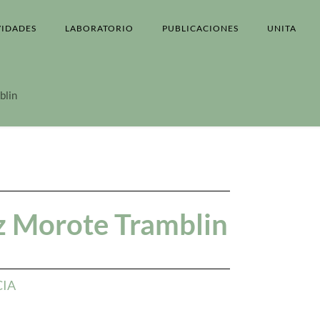
VIDADES
LABORATORIO
PUBLICACIONES
UNITA
blin
z Morote Tramblin
CIA