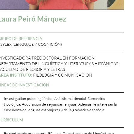
Laura Peiró Márquez
GRUPO DE REFERENCIA
PSYLEX (LENGUAJE Y COGNICIÓN)
INVESTIGADORA PREDOCTORAL EN FORMACIÓN
DEPARTAMENTO DE LINGÜÍSTICA Y LITERATURAS HISPÁNICAS
FACULTAD DE FILOSOFÍA Y LETRAS
ÁREA INSTITUTO:
FILOLOGÍA Y COMUNICACIÓN
LÍNEAS DE INVESTIGACIÓN
Investigación psicolingüística, Análisis multimodal, Semántica
tipológica, Adquisición de segundas lenguas. Además, le interesan la
enseñanza de lenguas extranjeras y de la gramática española.
CURRICULUM
Es contratada predoctoral FPU del Departamento de Lingüística y