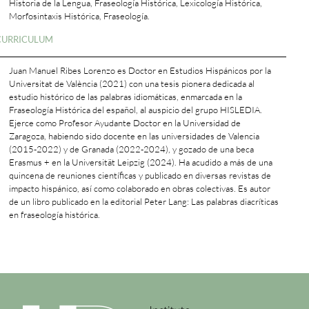
Historia de la Lengua, Fraseología Histórica, Lexicología Histórica,
Morfosintaxis Histórica, Fraseología.
CURRICULUM
Juan Manuel Ribes Lorenzo es Doctor en Estudios Hispánicos por la
Universitat de València (2021) con una tesis pionera dedicada al
estudio histórico de las palabras idiomáticas, enmarcada en la
Fraseología Histórica del español, al auspicio del grupo HISLEDIA.
Ejerce como Profesor Ayudante Doctor en la Universidad de
Zaragoza, habiendo sido docente en las universidades de Valencia
(2015-2022) y de Granada (2022-2024), y gozado de una beca
Erasmus + en la Universität Leipzig (2024). Ha acudido a más de una
quincena de reuniones científicas y publicado en diversas revistas de
impacto hispánico, así como colaborado en obras colectivas. Es autor
de un libro publicado en la editorial Peter Lang: Las palabras diacríticas
en fraseología histórica.