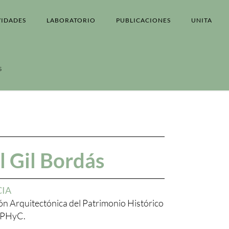
VIDADES
LABORATORIO
PUBLICACIONES
UNITA
s
l Gil Bordás
CIA
n Arquitectónica del Patrimonio Histórico
APHyC.