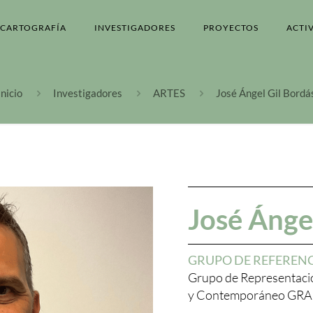
CARTOGRAFÍA
INVESTIGADORES
PROYECTOS
ACTI
Inicio
Investigadores
ARTES
José Ángel Gil Bordá
José Ánge
GRUPO DE REFEREN
Grupo de Representació
y Contemporáneo GR