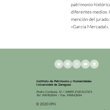
patrimonio históric
diferentes medios.
mención del jurado 
«García Mercadal».
Bluesky
Facebook
Instagram
YouTube
LinkedI
Instituto de Patrimonio y Humanidades
Universidad de Zaragoza
Pedro Cerbuna, 12 / 50009 ZARAGOZA
Tel: 976762694 / Fax: 976842694
© 2020 IPH.