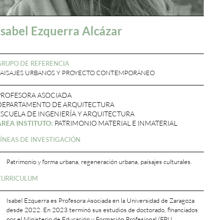
Isabel Ezquerra Alcázar
GRUPO DE REFERENCIA
PAISAJES URBANOS Y PROYECTO CONTEMPORÁNEO
PROFESORA ASOCIADA
DEPARTAMENTO DE ARQUITECTURA
ESCUELA DE INGENIERÍA Y ARQUITECTURA
ÁREA INSTITUTO:
PATRIMONIO MATERIAL E INMATERIAL
LÍNEAS DE INVESTIGACIÓN
Patrimonio y forma urbana, regeneración urbana, paisajes culturales.
CURRICULUM
Isabel Ezquerra es Profesora Asociada en la Universidad de Zaragoza
desde 2022. En 2023 terminó sus estudios de doctorado, financiados
por el Ministerio de Educación y Formación Profesional (FPU