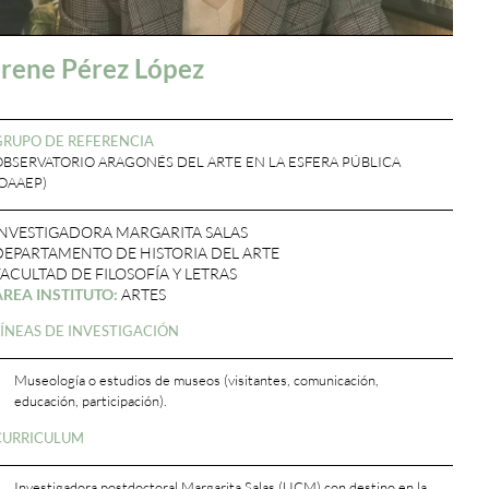
Irene Pérez López
GRUPO DE REFERENCIA
OBSERVATORIO ARAGONÉS DEL ARTE EN LA ESFERA PÚBLICA
(OAAEP)
INVESTIGADORA MARGARITA SALAS
DEPARTAMENTO DE HISTORIA DEL ARTE
FACULTAD DE FILOSOFÍA Y LETRAS
ÁREA INSTITUTO:
ARTES
LÍNEAS DE INVESTIGACIÓN
Museología o estudios de museos (visitantes, comunicación,
educación, participación).
CURRICULUM
Investigadora postdoctoral Margarita Salas (UCM) con destino en la