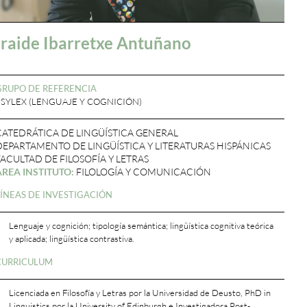
Iraide Ibarretxe Antuñano
GRUPO DE REFERENCIA
PSYLEX (LENGUAJE Y COGNICIÓN)
CATEDRÁTICA DE LINGÜÍSTICA GENERAL
DEPARTAMENTO DE LINGÜÍSTICA Y LITERATURAS HISPÁNICAS
FACULTAD DE FILOSOFÍA Y LETRAS
ÁREA INSTITUTO:
FILOLOGÍA Y COMUNICACIÓN
LÍNEAS DE INVESTIGACIÓN
Lenguaje y cognición; tipología semántica; lingüística cognitiva teórica
y aplicada; lingüística contrastiva.
CURRICULUM
Licenciada en Filosofía y Letras por la Universidad de Deusto, PhD in
Linguistics por la University of Edinburgh e Investigadora Post-