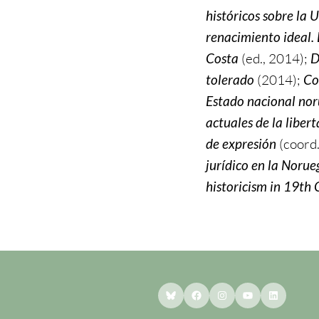
históricos sobre la
renacimiento ideal.
Costa
(ed., 2014);
D
tolerado
(2014);
Co
Estado nacional no
actuales de la libert
de expresión
(coord
jurídico en la Nor
historicism in 19th
Bluesky
Facebook
Instagram
YouTube
LinkedI