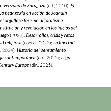
 Universidad de Zaragoza
(ed., 2010);
El
 La pedagogía en acción de Joaquín
el orgulloso forismo al foralismo
nstitución y revolución en los inicios del
ruego
(2022);
Desarrollos, crisis y retos
ad religiosa
(coord., 2023);
La libertad
., 2024);
Historia del pensamiento
uega contemporánea
(dir., 2025);
Legal
 Century Europe
(dir., 2025).
n