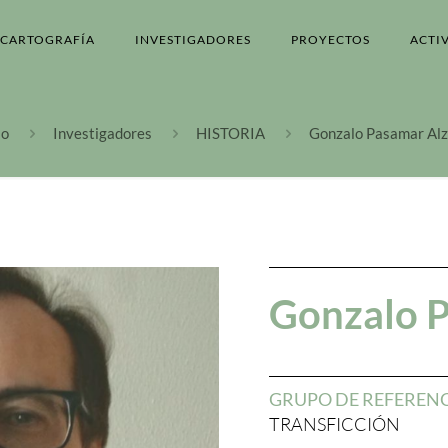
CARTOGRAFÍA
INVESTIGADORES
PROYECTOS
ACTI
io
Investigadores
HISTORIA
Gonzalo Pasamar Alz
Gonzalo P
GRUPO DE REFEREN
TRANSFICCIÓN