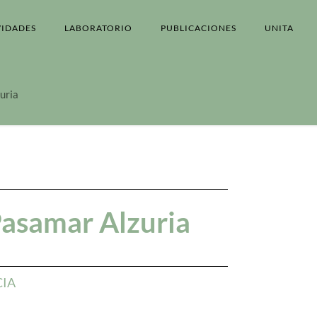
VIDADES
LABORATORIO
PUBLICACIONES
UNITA
uria
asamar Alzuria
CIA