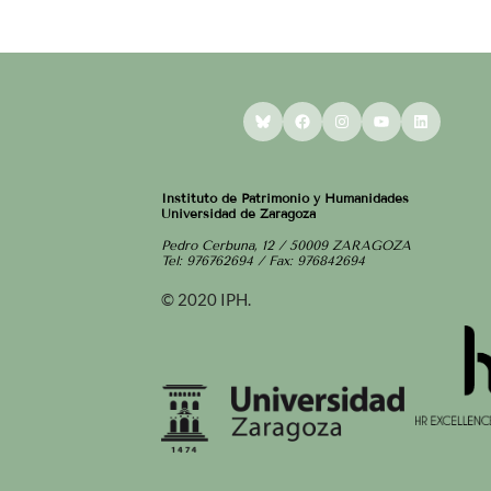
Bluesky
Facebook
Instagram
YouTube
LinkedI
Instituto de Patrimonio y Humanidades
Universidad de Zaragoza
Pedro Cerbuna, 12 / 50009 ZARAGOZA
Tel: 976762694 / Fax: 976842694
© 2020 IPH.