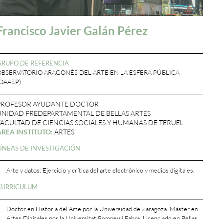
Francisco Javier Galán Pérez
GRUPO DE REFERENCIA
OBSERVATORIO ARAGONÉS DEL ARTE EN LA ESFERA PÚBLICA
(OAAEP)
PROFESOR AYUDANTE DOCTOR
UNIDAD PREDEPARTAMENTAL DE BELLAS ARTES
FACULTAD DE CIENCIAS SOCIALES Y HUMANAS DE TERUEL
ÁREA INSTITUTO:
ARTES
LÍNEAS DE INVESTIGACIÓN
Arte y datos: Ejercicio y crítica del arte electrónico y medios digitales.
CURRICULUM
Doctor en Historia del Arte por la Universidad de Zaragoza. Máster en
Artes Digitales por la Universitat Pompeu i Fabra. Licenciado en Bellas