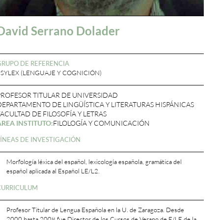
David Serrano Dolader
GRUPO DE REFERENCIA
PSYLEX (LENGUAJE Y COGNICIÓN)
PROFESOR TITULAR DE UNIVERSIDAD
DEPARTAMENTO DE LINGÜÍSTICA Y LITERATURAS HISPÁNICAS
FACULTAD DE FILOSOFÍA Y LETRAS
ÁREA INSTITUTO:
FILOLOGÍA Y COMUNICACIÓN
LÍNEAS DE INVESTIGACIÓN
Morfología léxica del español, lexicología española, gramática del
español aplicada al Español LE/L2.
CURRICULUM
Profesor Titular de Lengua Española en la U. de Zaragoza. Desde
2000 hasta 2008 fue Director de los Cursos de Verano de E/LE de la