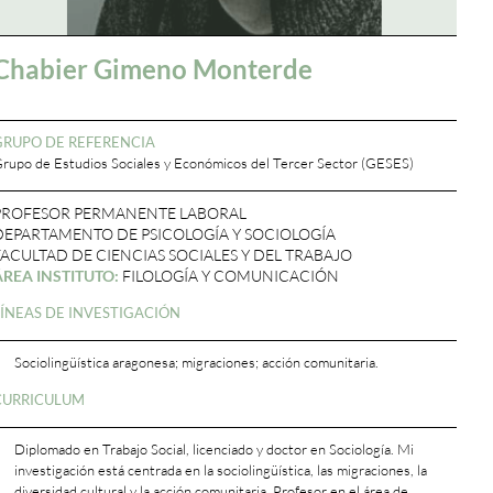
Chabier Gimeno Monterde
GRUPO DE REFERENCIA
rupo de Estudios Sociales y Económicos del Tercer Sector (GESES)
PROFESOR PERMANENTE LABORAL
DEPARTAMENTO DE PSICOLOGÍA Y SOCIOLOGÍA
FACULTAD DE CIENCIAS SOCIALES Y DEL TRABAJO
ÁREA INSTITUTO:
FILOLOGÍA Y COMUNICACIÓN
LÍNEAS DE INVESTIGACIÓN
Sociolingüística aragonesa; migraciones; acción comunitaria.
CURRICULUM
Diplomado en Trabajo Social, licenciado y doctor en Sociología. Mi
investigación está centrada en la sociolingüística, las migraciones, la
diversidad cultural y la acción comunitaria. Profesor en el área de