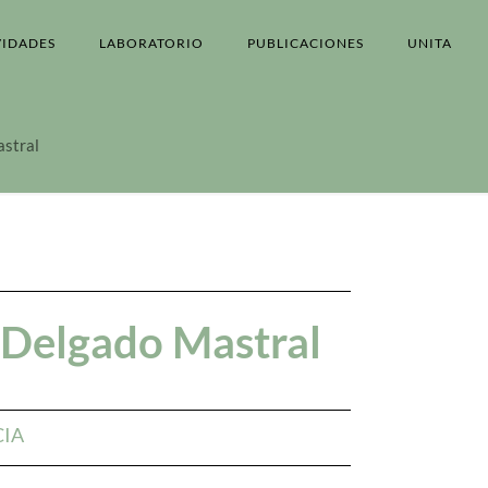
VIDADES
LABORATORIO
PUBLICACIONES
UNITA
astral
 Delgado Mastral
CIA