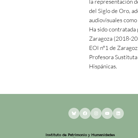
la representación de
del Siglo de Oro, a
audiovisuales como e
Ha sido contratada 
Zaragoza (2018-202
EOI nº1 de Zaragoz
Profesora Sustituta
Hispánicas.
Bluesky
Facebook
Instagram
YouTube
LinkedI
Instituto de Patrimonio y Humanidades