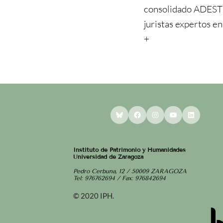
consolidado ADEST
juristas expertos e
+
Bluesky
Facebook
Instagram
YouTube
LinkedI
Instituto de Patrimonio y Humanidades
Universidad de Zaragoza
Pedro Cerbuna, 12 / 50009 ZARAGOZA
Tel: 976762694 / Fax: 976842694
© 2020 IPH.