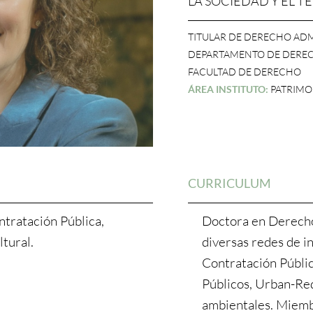
LA SOCIEDAD Y EL T
TITULAR DE DERECHO ADM
DEPARTAMENTO DE DERE
FACULTAD DE DERECHO
ÁREA INSTITUTO:
PATRIMON
CURRICULUM
tratación Pública,
Doctora en Derech
tural.
diversas redes de i
Contratación Públic
Públicos, Urban-Red
ambientales. Miemb