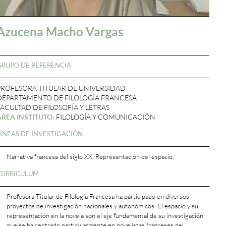
Azucena Macho Vargas
GRUPO DE REFERENCIA
PROFESORA TITULAR DE UNIVERSIDAD
DEPARTAMENTO DE FILOLOGÍA FRANCESA
FACULTAD DE FILOSOFÍA Y LETRAS
ÁREA INSTITUTO:
FILOLOGÍA Y COMUNICACIÓN
LÍNEAS DE INVESTIGACIÓN
Narrativa francesa del siglo XX. Representación del espacio.
CURRICULUM
Profesora Titular de Filología Francesa ha participado en diversos
proyectos de investigación nacionales y autonómicos. El espacio y su
representación en la novela son el eje fundamental de su investigación
que se ha centrado particularmente en novelistas franceses del