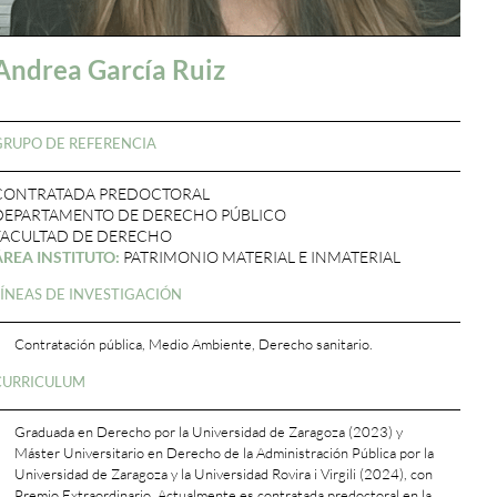
Andrea García Ruiz
GRUPO DE REFERENCIA
CONTRATADA PREDOCTORAL
DEPARTAMENTO DE DERECHO PÚBLICO
FACULTAD DE DERECHO
ÁREA INSTITUTO:
PATRIMONIO MATERIAL E INMATERIAL
LÍNEAS DE INVESTIGACIÓN
Contratación pública, Medio Ambiente, Derecho sanitario.
CURRICULUM
Graduada en Derecho por la Universidad de Zaragoza (2023) y
Máster Universitario en Derecho de la Administración Pública por la
Universidad de Zaragoza y la Universidad Rovira i Virgili (2024), con
Premio Extraordinario. Actualmente es contratada predoctoral en la