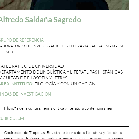
Alfredo Saldaña Sagredo
GRUPO DE REFERENCIA
LABORATORIO DE INVESTIGACIONES LITERARIAS ABISAL MARGEN
LIL-AM)
CATEDRÁTICO DE UNIVERSIDAD
DEPARTAMENTO DE LINGÜÍSTICA Y LITERATURAS HISPÁNICAS
FACULTAD DE FILOSOFÍA Y LETRAS
ÁREA INSTITUTO:
FILOLOGÍA Y COMUNICACIÓN
LÍNEAS DE INVESTIGACIÓN
Filosofía de la cultura, teoría crítica y literatura contemporánea.
CURRICULUM
Codirector de Tropelías. Revista de teoría de la literatura y literatura
comparada. Profesor visitante en universidades europeas, americanas