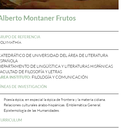
Alberto Montaner Frutos
GRUPO DE REFERENCIA
POLYMATHÍA
CATEDRÁTICO DE UNIVERSIDAD DEL ÁREA DE LITERATURA
ESPAÑOLA
DEPARTAMENTO DE LINGÜÍSTICA Y LITERATURAS HISPÁNICAS
FACULTAD DE FILOSOFÍA Y LETRAS
ÁREA INSTITUTO:
FILOLOGÍA Y COMUNICACIÓN
LÍNEAS DE INVESTIGACIÓN
Poesía épica, en especial la épica de frontera y la materia cidiana.
Relaciones culturales árabo-hispánicas. Emblemática General.
Epistemología de las Humanidades.
CURRICULUM