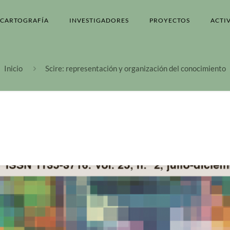
CARTOGRAFÍA
INVESTIGADORES
PROYECTOS
ACTI
Inicio
Scire: representación y organización del conocimiento