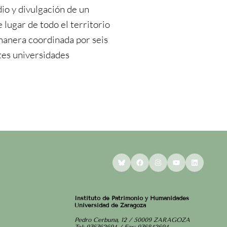
dio y divulgación de un
lugar de todo el territorio
manera coordinada por seis
tes universidades
Bluesky
Facebook
Instagram
YouTube
LinkedI
Instituto de Patrimonio y Humanidades
Universidad de Zaragoza
Pedro Cerbuna, 12 / 50009 ZARAGOZA
Tel: 976762694 / Fax: 976842694