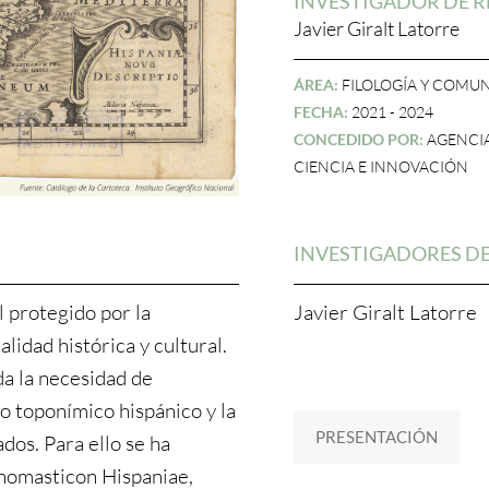
INVESTIGADOR DE R
Javier Giralt Latorre
ÁREA:
FILOLOGÍA Y COMU
FECHA:
2021 - 2024
CONCEDIDO POR:
AGENCIA
CIENCIA E INNOVACIÓN
INVESTIGADORES DE
l protegido por la
Javier Giralt Latorre
idad histórica y cultural.
da la necesidad de
o toponímico hispánico y la
PRESENTACIÓN
dos. Para ello se ha
onomasticon Hispaniae,