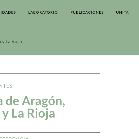
VIDADES
LABORATORIO
PUBLICACIONES
UNITA
 y La Rioja
NTES
 de Aragón,
y La Rioja