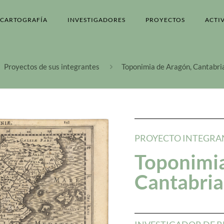
CARTOGRAFÍA
INVESTIGADORES
PROYECTOS
ACTI
Proyectos de sus integrantes
Toponimia de Aragón, Cantabria
PROYECTO INTEGRA
Toponimia
Cantabria 