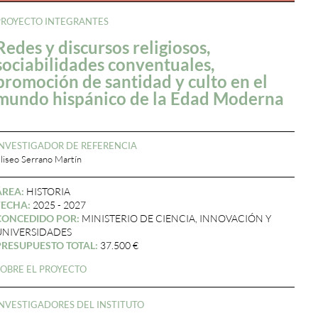
PROYECTO INTEGRANTES
Redes y discursos religiosos,
sociabilidades conventuales,
promoción de santidad y culto en el
mundo hispánico de la Edad Moderna
INVESTIGADOR DE REFERENCIA
liseo Serrano Martín
ÁREA:
HISTORIA
FECHA:
2025 - 2027
CONCEDIDO POR:
MINISTERIO DE CIENCIA, INNOVACIÓN Y
UNIVERSIDADES
PRESUPUESTO TOTAL:
37.500 €
SOBRE EL PROYECTO
INVESTIGADORES DEL INSTITUTO