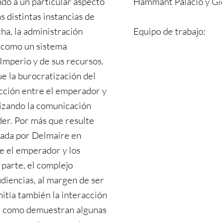
do a un particular aspecto
Hammant Palacio y Gi
s distintas instancias de
cha, la administración
Equipo de trabajo:
 como un sistema
l Imperio y de sus recursos.
e la burocratización del
cción entre el emperador y
tizando la comunicación
oder. Por más que resulte
izada por Delmaire en
re el emperador y los
 parte, el complejo
udiencias, al margen de ser
itía también la interacción
a, como demuestran algunas