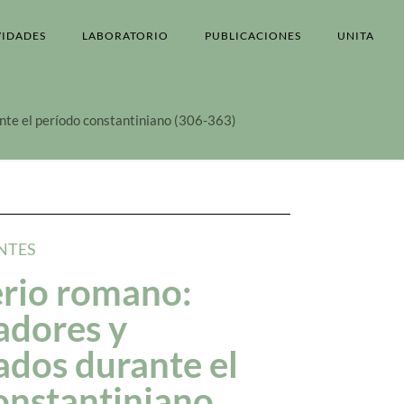
VIDADES
LABORATORIO
PUBLICACIONES
UNITA
nte el período constantiniano (306-363)
NTES
rio romano:
adores y
ados durante el
onstantiniano