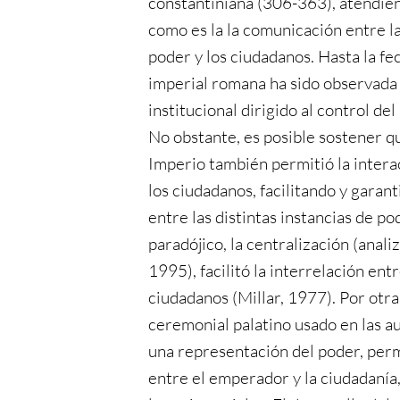
constantiniana (306-363), atendien
como es la la comunicación entre la
poder y los ciudadanos. Hasta la fe
imperial romana ha sido observada
institucional dirigido al control de
No obstante, es posible sostener qu
Imperio también permitió la intera
los ciudadanos, facilitando y garan
entre las distintas instancias de p
paradójico, la centralización (anal
1995), facilitó la interrelación ent
ciudadanos (Millar, 1977). Por otra
ceremonial palatino usado en las a
una representación del poder, perm
entre el emperador y la ciudadaní