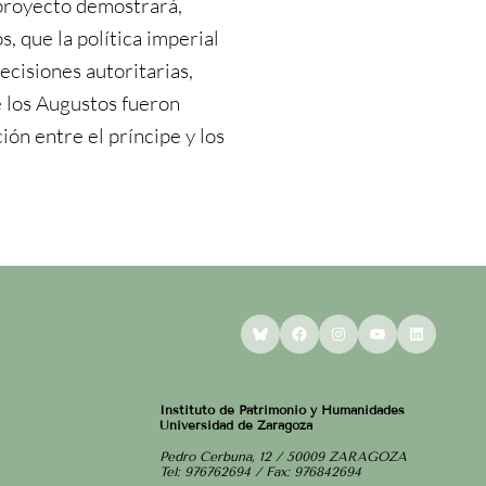
 proyecto demostrará,
, que la política imperial
decisiones autoritarias,
e los Augustos fueron
ón entre el príncipe y los
Bluesky
Facebook
Instagram
YouTube
LinkedI
Instituto de Patrimonio y Humanidades
Universidad de Zaragoza
Pedro Cerbuna, 12 / 50009 ZARAGOZA
Tel: 976762694 / Fax: 976842694