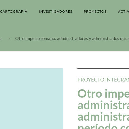
CARTOGRAFÍA
INVESTIGADORES
PROYECTOS
ACTI
es
Otro imperio romano: administradores y administrados dura
PROYECTO INTEGRA
Otro impe
administr
administr
período c