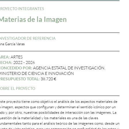
PROYECTO INTEGRANTES
Materias de la Imagen
INVESTIGADOR DE REFERENCIA
na García Varas
ÁREA:
ARTES
FECHA:
2022 - 2026
CONCEDIDO POR:
AGENCIA ESTATAL DE INVESTIGACIÓN.
MINISTERIO DE CIENCIA E INNOVACIÓN
PRESUPUESTO TOTAL:
38.720 €
SOBRE EL PROYECTO
ste proyecto tiene como objetivo el análisis de los aspectos materiales de
a imagen, aspectos que configuran y determinan el sentido icónico por un
ado y, por otro, nuestras posibilidades de interacción con las imágenes. La
uestión de la materialidad y los materiales es una de las claves
undamentales tanto para el análisis teórico de las imágenes como, desde un
unto de vista práctico, para una comprensión en profundidad de los retos y