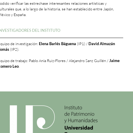
odido verificar las estrechase interesantes relaciones artísticas y
ulturales que, a lo largo de la historia, se han establecido entre Japón,
éxico y España.
+
INVESTIGADORES DEL INSTITUTO
quipo de investigación:
Elena Barlés Báguena
(IP1) /
David Almazán
Tomás
(IP2).
quipo de trabajo: Pablo Anía Ruiz-Flores / Alejandro Sanz Guillén /
Jaime
omero Leo
.