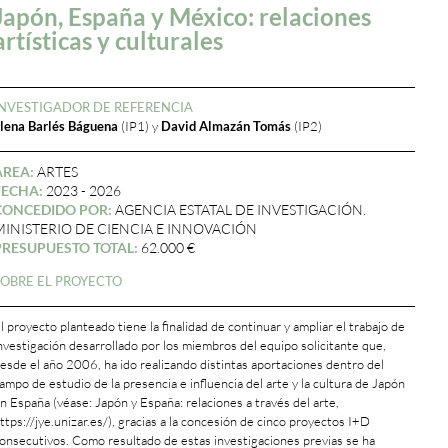
Japón, España y México: relaciones
artísticas y culturales
INVESTIGADOR DE REFERENCIA
lena Barlés Báguena
(IP1) y
David Almazán Tomás
(IP2)
ÁREA:
ARTES
FECHA:
2023 - 2026
CONCEDIDO POR:
AGENCIA ESTATAL DE INVESTIGACIÓN.
MINISTERIO DE CIENCIA E INNOVACIÓN
PRESUPUESTO TOTAL:
62.000 €
SOBRE EL PROYECTO
l proyecto planteado tiene la finalidad de continuar y ampliar el trabajo de
nvestigación desarrollado por los miembros del equipo solicitante que,
esde el año 2006, ha ido realizando distintas aportaciones dentro del
ampo de estudio de la presencia e influencia del arte y la cultura de Japón
n España (véase: Japón y España: relaciones a través del arte,
ttps://jye.unizar.es/), gracias a la concesión de cinco proyectos I+D
onsecutivos. Como resultado de estas investigaciones previas se ha