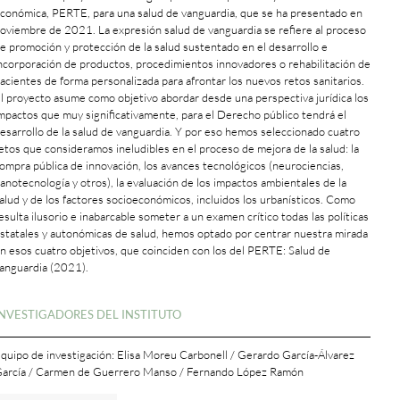
conómica, PERTE, para una salud de vanguardia, que se ha presentado en
oviembre de 2021. La expresión salud de vanguardia se refiere al proceso
e promoción y protección de la salud sustentado en el desarrollo e
ncorporación de productos, procedimientos innovadores o rehabilitación de
acientes de forma personalizada para afrontar los nuevos retos sanitarios.
l proyecto asume como objetivo abordar desde una perspectiva jurídica los
mpactos que muy significativamente, para el Derecho público tendrá el
esarrollo de la salud de vanguardia. Y por eso hemos seleccionado cuatro
etos que consideramos ineludibles en el proceso de mejora de la salud: la
ompra pública de innovación, los avances tecnológicos (neurociencias,
anotecnología y otros), la evaluación de los impactos ambientales de la
alud y de los factores socioeconómicos, incluidos los urbanísticos. Como
esulta ilusorio e inabarcable someter a un examen crítico todas las políticas
statales y autonómicas de salud, hemos optado por centrar nuestra mirada
n esos cuatro objetivos, que coinciden con los del PERTE: Salud de
anguardia (2021).
+
INVESTIGADORES DEL INSTITUTO
quipo de investigación: Elisa Moreu Carbonell / Gerardo García-Álvarez
arcía / Carmen de Guerrero Manso / Fernando López Ramón