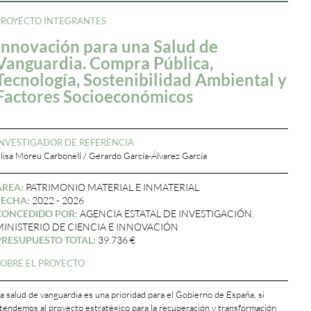
PROYECTO INTEGRANTES
Innovación para una Salud de
Vanguardia. Compra Pública,
Tecnología, Sostenibilidad Ambiental y
Factores Socioeconómicos
INVESTIGADOR DE REFERENCIA
lisa Moreu Carbonell / Gerardo García-Álvarez García
ÁREA:
PATRIMONIO MATERIAL E INMATERIAL
FECHA:
2022 - 2026
CONCEDIDO POR:
AGENCIA ESTATAL DE INVESTIGACIÓN.
MINISTERIO DE CIENCIA E INNOVACIÓN
PRESUPUESTO TOTAL:
39.736 €
SOBRE EL PROYECTO
a salud de vanguardia es una prioridad para el Gobierno de España, si
tendemos al proyecto estratégico para la recuperación y transformación