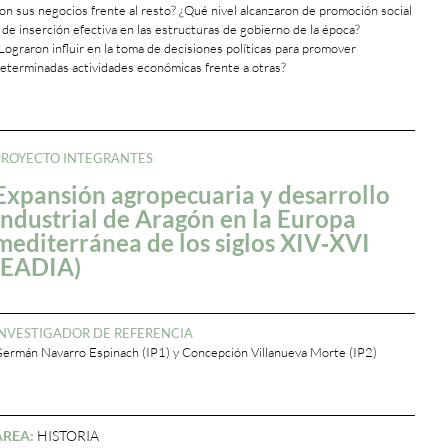
on sus negocios frente al resto? ¿Qué nivel alcanzaron de promoción social
 de inserción efectiva en las estructuras de gobierno de la época?
Lograron influir en la toma de decisiones políticas para promover
eterminadas actividades económicas frente a otras?
+
PROYECTO INTEGRANTES
Expansión agropecuaria y desarrollo
industrial de Aragón en la Europa
mediterránea de los siglos XIV‐XVI
(EADIA)
INVESTIGADOR DE REFERENCIA
ermán Navarro Espinach (IP1) y Concepción Villanueva Morte (IP2)
ÁREA:
HISTORIA