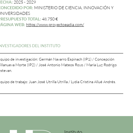
FECHA:
2025 - 2029
CONCEDIDO POR:
MINISTERIO DE CIENCIA, INNOVACIÓN Y
UNIVERSIDADES
PRESUPUESTO TOTAL:
48.750 €
PÁGINA WEB:
https://www.proyectoeadia.com/
INVESTIGADORES DEL INSTITUTO
quipo de investigación: Germán Navarro Espinach (IP1) / Concepción
illanueva Morte (IP2) / José Antonio Mateos Royo / María Luz Rodrigo
stevan.
quipo de trabajo: Juan José Utrilla Utrilla / Lydia Cristina Allué Andrés.