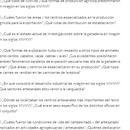
) ¿Qué tipos de cultivos y qué formas de producción agrícola predominaron
n Aragón en los siglos XIV-XVI?
) ¿Cuáles fueron las áreas y los centros especializados en la producción
grícola para la exportación? ¿Qué rutas de distribución se establecieron?
) ¿Cuál es el estado actual de investigaciones sobre la ganadería en Aragón
n los siglos XIV-XVI?
) ¿Qué formas de explotación hubo con respecto a otros tipos de animales
omo cerdos, caballos, vacas, cabras y aves? ¿Sus excedentes posibilitaron
ambién fenómenos paralelos de expansión pecuaria más allá de la ganadería
anar? ¿Qué áreas y centros se especializaron en su producción? ¿Qué tipos
e carnes se vendían en las carnicerías de la época?
) ¿En qué consistió el desarrollo industrial de Aragón en los siglos XIV-XVI?
Qué sectores artesanales estuvieron a la vanguardia?
) ¿Dónde se localizaban los centros artesanales más importantes del reino
n los siglos XIV-XVI? ¿Cuál era el peso específico de los distintos oficios en
l conjunto?
) ¿Cuáles fueron las condiciones de vida del campesinado y del artesanado
mplicados en actividades agropecuarias y artesanales? ¿Quiénes destacaron