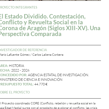
PROYECTO INTEGRANTES
El Estado Dividido. Contestación,
Conflicto y Revuelta Social en la
Corona de Aragón (Siglos XIII-XV). Una
Perspectiva Comparada
INVESTIGADOR DE REFERENCIA
ario Lafuente Gómez / Carlos Laliena Corbera
ÁREA:
HISTORIA
FECHA:
2022 - 2026
CONCEDIDO POR:
AGENCIA ESTATAL DE INVESTIGACIÓN.
MINISTERIO DE CIENCIA E INNOVACIÓN
PRESUPUESTO TOTAL:
44.770 €
SOBRE EL PROYECTO
l Proyecto coordinado CORE (Conflicto, rebelión y revuelta social en la
aja Edad Media) surge con el propósito de explorar el conflicto, las crisis