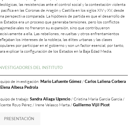
deológicas, las resistencias ante el control social y la contestación violenta
 pacífica en las Coronas de Aragón y Castilla en los siglos XIV y XV, desde
na perspectiva comparada. La hipótesis de partida es que el desarrollo de
os Estados era un proceso que generaba tensiones, pero los conflictos
ajomedievales no frenaron su expansión, sino que contribuyeron
ecisivamente a ella. Las rebeliones, revueltas y otros enfrentamientos
eflejaban los intereses de la nobleza, las élites urbanas y las clases
opulares por participar en el gobierno y son un factor esencial, por tanto,
ara explicar la configuración de los Estados en la Baja Edad Media.
+
INVESTIGADORES DEL INSTITUTO
quipo de investigación:
Mario Lafuente Gómez
/
Carlos Laliena Corbera
Elena Albesa Pedrola
quipo de trabajo:
Sandra Aliaga Ugencio
/ Cristina María García García /
icente Royo Pérez / Irene Velasco Marta /
Guillermo Vijil Picot
PRESENTACIÓN