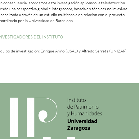
n consecuencia, abordamos esta investigación aplicando la teledetección
esde una perspectiva global e integradora, basada en técnicas no invasivas
 canalizada a través de un estudio multiescala en relación con el proyecto
oordinado por la Universidad de Barcelona.
+
INVESTIGADORES DEL INSTITUTO
quipo de investigación: Enrique Ariño (USAL) y Alfredo Serreta (UNIZAR).