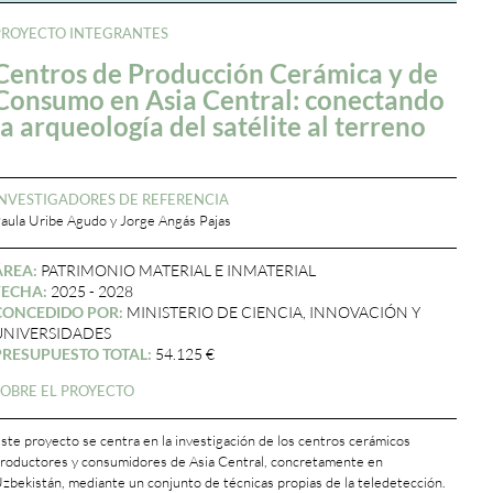
PROYECTO INTEGRANTES
Centros de Producción Cerámica y de
Consumo en Asia Central: conectando
la arqueología del satélite al terreno
INVESTIGADORES DE REFERENCIA
aula Uribe Agudo y Jorge Angás Pajas
ÁREA:
PATRIMONIO MATERIAL E INMATERIAL
FECHA:
2025 - 2028
CONCEDIDO POR:
MINISTERIO DE CIENCIA, INNOVACIÓN Y
UNIVERSIDADES
PRESUPUESTO TOTAL:
54.125 €
SOBRE EL PROYECTO
ste proyecto se centra en la investigación de los centros cerámicos
roductores y consumidores de Asia Central, concretamente en
zbekistán, mediante un conjunto de técnicas propias de la teledetección.