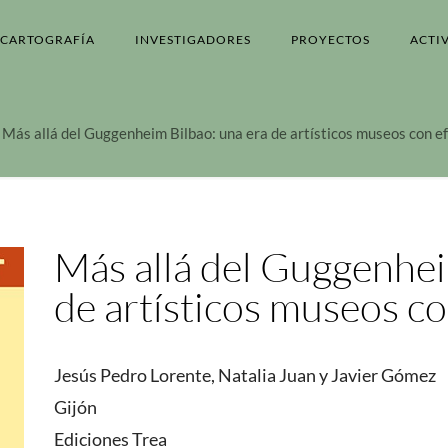
CARTOGRAFÍA
INVESTIGADORES
PROYECTOS
ACTI
Más allá del Guggenheim Bilbao: una era de artísticos museos con e
Más allá del Guggenhei
de artísticos museos c
Jesús Pedro Lorente, Natalia Juan y Javier Gómez
Gijón
Ediciones Trea