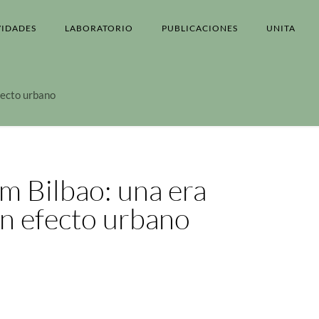
VIDADES
LABORATORIO
PUBLICACIONES
UNITA
fecto urbano
m Bilbao: una era
on efecto urbano