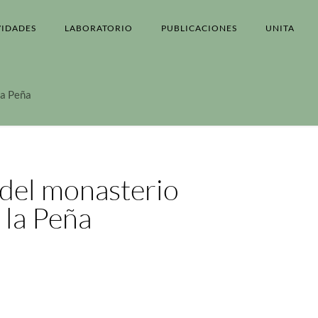
VIDADES
LABORATORIO
PUBLICACIONES
UNITA
la Peña
 del monasterio
 la Peña