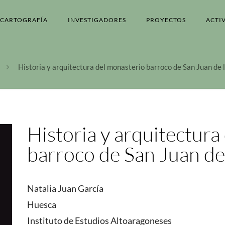
CARTOGRAFÍA
INVESTIGADORES
PROYECTOS
ACTI
Historia y arquitectura del monasterio barroco de San Juan de 
Historia y arquitectura
barroco de San Juan de
Natalia Juan García
Huesca
Instituto de Estudios Altoaragoneses