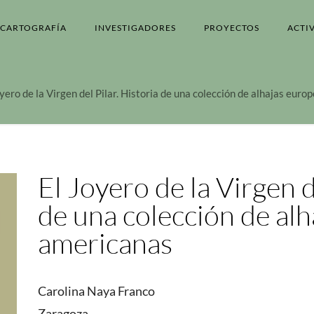
CARTOGRAFÍA
INVESTIGADORES
PROYECTOS
ACTI
oyero de la Virgen del Pilar. Historia de una colección de alhajas eur
El Joyero de la Virgen d
de una colección de alh
americanas
Carolina Naya Franco
Zaragoza