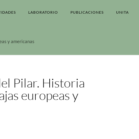
VIDADES
LABORATORIO
PUBLICACIONES
UNITA
opeas y americanas
el Pilar. Historia
ajas europeas y