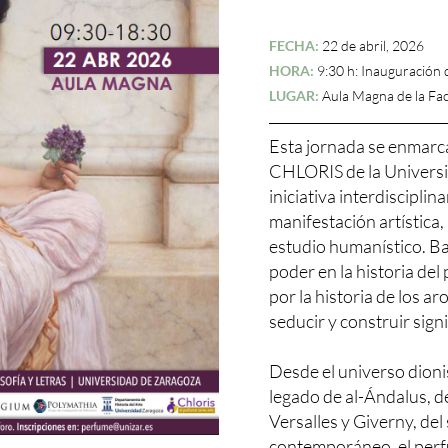
FECHA:
22 de abril, 2026
HORA:
9:30 h: Inauguración 
LUGAR:
Aula Magna de la Facu
Esta jornada se enmarc
CHLORIS de la Univers
iniciativa interdiscipli
manifestación artística,
estudio humanístico. Bajo
poder en la historia de
por la historia de los 
seducir y construir sign
Desde el universo dioni
legado de al-Ándalus, de
Versalles y Giverny, del
contemporáneo, el perf