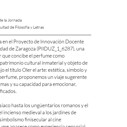
de la Jornada
ltad de Filosofía y Letras
a en el Proyecto de Innovación Docente
idad de Zaragoza (PIIDUZ_1_6287), una
nar que concibe el perfume como
 patrimonio cultural inmaterial y objeto de
 el título Oler el arte: estética, símbolo y
l perfume, proponemos un viaje sugerente
aromas y su capacidad para emocionar,
ificados.
síaco hasta los ungüentarios romanos y el
l incienso medieval a los jardines de
 simbolismo finisecular al cine
ume aparece como experiencia sensorial,