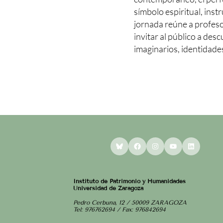
símbolo espiritual, inst
jornada reúne a profeso
invitar al público a desc
imaginarios, identidades
Bluesky
Facebook
Instagram
YouTube
LinkedI
Instituto de Patrimonio y Humanidades
Universidad de Zaragoza
Pedro Cerbuna, 12 / 50009 ZARAGOZA
Tel: 976762694 / Fax: 976842694