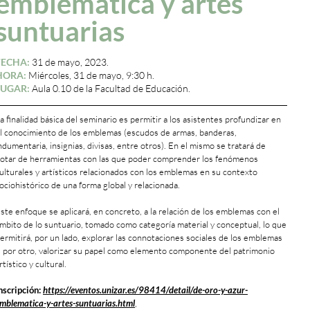
emblemática y artes
suntuarias
FECHA:
31 de mayo, 2023.
HORA:
Miércoles, 31 de mayo, 9:30 h.
LUGAR:
Aula 0.10 de la Facultad de Educación.
a finalidad básica del seminario es permitir a los asistentes profundizar en
l conocimiento de los emblemas (escudos de armas, banderas,
ndumentaria, insignias, divisas, entre otros). En el mismo se tratará de
otar de herramientas con las que poder comprender los fenómenos
ulturales y artísticos relacionados con los emblemas en su contexto
ociohistórico de una forma global y relacionada.
ste enfoque se aplicará, en concreto, a la relación de los emblemas con el
mbito de lo suntuario, tomado como categoría material y conceptual, lo que
ermitirá, por un lado, explorar las connotaciones sociales de los emblemas
, por otro, valorizar su papel como elemento componente del patrimonio
rtístico y cultural.
nscripción:
https://eventos.unizar.es/98414/detail/de-oro-y-azur-
mblematica-y-artes-suntuarias.html
,