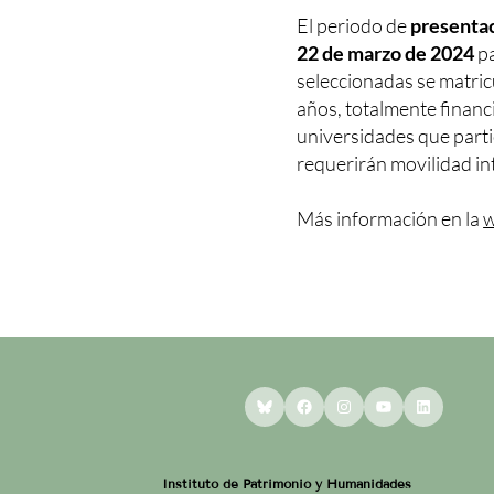
El periodo de
presenta
22 de marzo de 2024
pa
seleccionadas se matri
años, totalmente financi
universidades que parti
requerirán movilidad in
Más información en la
w
Bluesky
Facebook
Instagram
YouTube
LinkedI
Instituto de Patrimonio y Humanidades