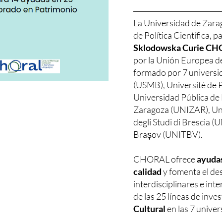
La Universidad de Zarag
de Política Científica, p
Sklodowska Curie CHO
por la Unión Europea d
formado por 7 universi
(USMB), Université de P
Universidad Pública de
Zaragoza (UNIZAR), Uni
degli Studi di Brescia (
Brașov (UNITBV).
CHORAL ofrece
ayudas
calidad
y fomenta el des
interdisciplinares e int
de las 25 líneas de inve
Cultural
en las 7 unive