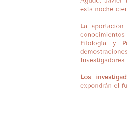
Agudo, Javier 
esta noche cien
La aportación
conocimientos 
Filología y P
demostracion
Investigadores 
Los investigad
expondrán el f