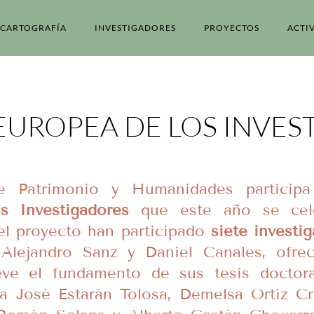
CARTOGRAFÍA
INVESTIGADORES
PROYECTOS
ACTI
EUROPEA DE LOS INVES
de Patrimonio y Humanidades partici
s Investigadores
que este año se cel
 el proyecto han participado
siete investi
 Alejandro Sanz y Daniel Canales, ofre
reve el fundamento de sus tesis doctora
ía José Estarán Tolosa, Demelsa Ortíz Cr