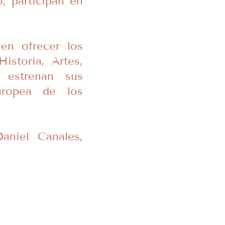
; participan en
en ofrecer los
istoria, Artes,
s estrenan sus
uropea de los
aniel Canales,