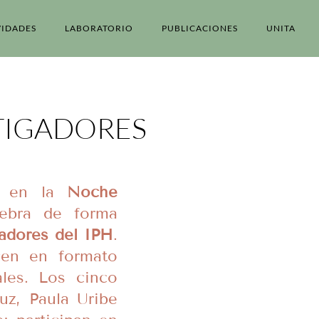
VIDADES
LABORATORIO
PUBLICACIONES
UNITA
TIGADORES
pa en la
Noche
ebra de forma
gadores del IPH
.
cen en formato
les. Los cinco
uz, Paula Uribe