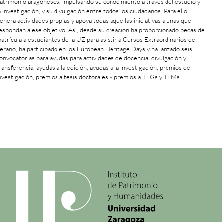
atrimonio aragoneses, impulsando su conocimiento a través del estudio y
a investigación, y su divulgación entre todos los ciudadanos. Para ello,
enera actividades propias y apoya todas aquellas iniciativas ajenas que
espondan a ese objetivo. Así, desde su creación ha proporcionado becas de
atrícula a estudiantes de la UZ para asistir a Cursos Extraordinarios de
erano, ha participado en los European Heritage Days y ha lanzado seis
onvocatorias para ayudas para actividades de docencia, divulgación y
ransferencia, ayudas a la edición, ayudas a la investigación, premios de
nvestigación, premios a tesis doctorales y premios a TFGs y TFMs.
+