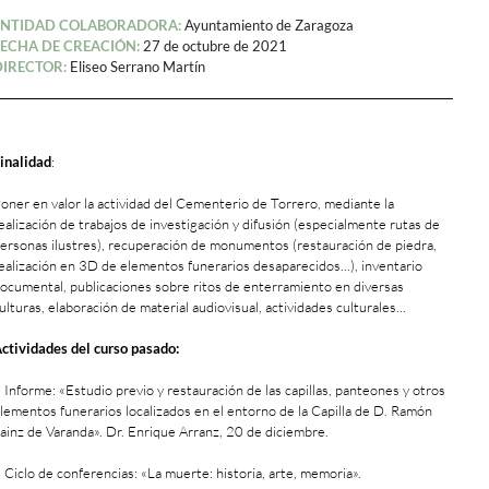
ENTIDAD COLABORADORA:
Ayuntamiento de Zaragoza
FECHA DE CREACIÓN:
27 de octubre de 2021
DIRECTOR:
Eliseo Serrano Martín
inalidad
:
oner en valor la actividad del Cementerio de Torrero, mediante la
ealización de trabajos de investigación y difusión (especialmente rutas de
ersonas ilustres), recuperación de monumentos (restauración de piedra,
ealización en 3D de elementos funerarios desaparecidos...), inventario
ocumental, publicaciones sobre ritos de enterramiento en diversas
ulturas, elaboración de material audiovisual, actividades culturales...
ctividades del curso pasado:
 Informe: «Estudio previo y restauración de las capillas, panteones y otros
lementos funerarios localizados en el entorno de la Capilla de D. Ramón
ainz de Varanda». Dr. Enrique Arranz, 20 de diciembre.
 Ciclo de conferencias: «La muerte: historia, arte, memoria».