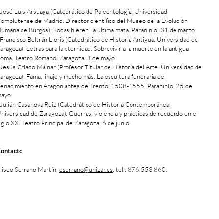
 José Luis Arsuaga (Catedrático de Paleontología. Universidad
omplutense de Madrid. Director científico del Museo de la Evolución
umana de Burgos): Todas hieren, la última mata. Paraninfo, 31 de marzo.
 Francisco Beltrán Lloris (Catedrático de Historia Antigua. Universidad de
aragoza): Letras para la eternidad. Sobrevivir a la muerte en la antigua
oma. Teatro Romano. Zaragoza, 3 de mayo.
 Jesús Criado Mainar (Profesor Titular de Historia del Arte. Universidad de
aragoza): Fama, linaje y mucho más. La escultura funeraria del
enacimiento en Aragón antes de Trento. 1508-1555. Paraninfo, 25 de
ayo.
 Julián Casanova Ruiz (Catedrático de Historia Contemporánea.
niversidad de Zaragoza): Guerras, violencia y prácticas de recuerdo en el
iglo XX. Teatro Principal de Zaragoza, 6 de junio.
ontacto
:
liseo Serrano Martín,
eserrano@unizar.es
, tel.: 876.553.860.