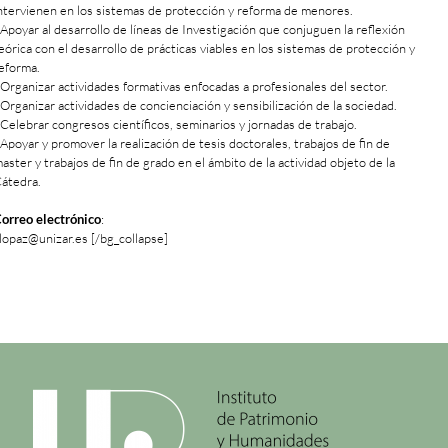
ntervienen en los sistemas de protección y reforma de menores.
 Apoyar al desarrollo de líneas de Investigación que conjuguen la reflexión
eórica con el desarrollo de prácticas viables en los sistemas de protección y
eforma.
 Organizar actividades formativas enfocadas a profesionales del sector.
 Organizar actividades de concienciación y sensibilización de la sociedad.
 Celebrar congresos científicos, seminarios y jornadas de trabajo.
 Apoyar y promover la realización de tesis doctorales, trabajos de fin de
aster y trabajos de fin de grado en el ámbito de la actividad objeto de la
átedra.
orreo electrónico
:
lopaz@unizar.es [/bg_collapse]