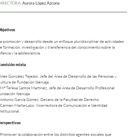
DIRECTORA:
Aurora López Azcona
bjetivos
a promoción y desarrollo desde un enfoque pluridisciplinar de actividades
e formación, investigación y transferencia del conocimiento sobre la
nfancia y la adolescencia.
omisión mixta
 Inés González Tejedor, Jefe del Área de Desarrollo de las Personas y
ultura de Fundación Ibercaja
 M.ª Teresa Santos Martínez, Jefe de Área de Desarrollo Profesional
undación Ibercaja
 Antonio García Gómez, Decano de la Facultad de Derecho
 Carmen Marta-Lazo, Vicerrectora de Comunicación e Identidad
nstitucional.
erspectivas
 Promover la colaboración entre los distintos agentes sociales que