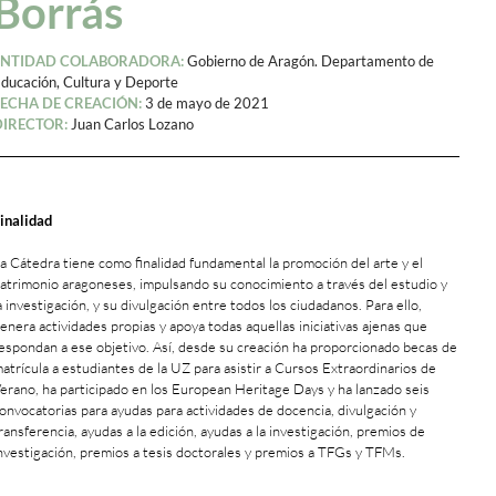
Borrás
ENTIDAD COLABORADORA:
Gobierno de Aragón. Departamento de
ducación, Cultura y Deporte
FECHA DE CREACIÓN:
3 de mayo de 2021
DIRECTOR:
Juan Carlos Lozano
inalidad
a Cátedra tiene como finalidad fundamental la promoción del arte y el
atrimonio aragoneses, impulsando su conocimiento a través del estudio y
a investigación, y su divulgación entre todos los ciudadanos. Para ello,
enera actividades propias y apoya todas aquellas iniciativas ajenas que
espondan a ese objetivo. Así, desde su creación ha proporcionado becas de
atrícula a estudiantes de la UZ para asistir a Cursos Extraordinarios de
erano, ha participado en los European Heritage Days y ha lanzado seis
onvocatorias para ayudas para actividades de docencia, divulgación y
ransferencia, ayudas a la edición, ayudas a la investigación, premios de
nvestigación, premios a tesis doctorales y premios a TFGs y TFMs.
+