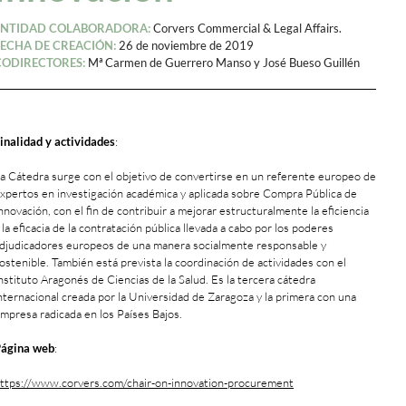
ENTIDAD COLABORADORA:
Corvers Commercial & Legal Affairs.
FECHA DE CREACIÓN:
26 de noviembre de 2019
CODIRECTORES:
Mª Carmen de Guerrero Manso y José Bueso Guillén
inalidad y actividades
:
a Cátedra surge con el objetivo de convertirse en un referente europeo de
xpertos en investigación académica y aplicada sobre Compra Pública de
nnovación, con el fin de contribuir a mejorar estructuralmente la eficiencia
 la eficacia de la contratación pública llevada a cabo por los poderes
djudicadores europeos de una manera socialmente responsable y
ostenible. También está prevista la coordinación de actividades con el
nstituto Aragonés de Ciencias de la Salud. Es la tercera cátedra
nternacional creada por la Universidad de Zaragoza y la primera con una
mpresa radicada en los Países Bajos.
ágina web
:
ttps://www.corvers.com/chair-on-innovation-procurement