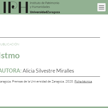
PUBLICACIÓN
Istmo
AUTORA:
Alicia Silvestre Miralles
aragoza, Prensas de la Universidad de Zaragoza, 2020.
Ficha técnica
.