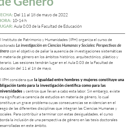
de Género
FECHA:
Del 11 al 18 de mayo de 2022
HORA:
10-14 h
LUGAR:
Aula 0.03 de la Facultad de Educación
l Instituto de Patrimonio y Humanidades (IPH) organiza el curso de
octorado
La investigación en Ciencias Humanas y Sociales: Perspectivas de
énero
con el objetivo de paliar la ausencia de investigaciones sistemáticas
n materia de género en los ámbitos histórico, arquitectónico, plástico y
iterario. Las sesiones tendrán lugar en el Aula 0.03 de la Facultad de
ducación del 11 al 18 de mayo.
l IPH considera que
la igualdad entre hombres y mujeres constituye una
bligación tanto para la investigación científica como para las
niversidades
y centros que llevan a cabo esta labor. Sin embargo, existe
na significativa carencia de estudios en materia de género, lo cual
onstituye un grave problema cuyas consecuencias se evidencian en el
esgo de las diferentes disciplinas que integran las Ciencias Humanas y
ociales. Para contribuir a terminar con estas desigualdades, el curso
borda la inclusión de una perspectiva de género en las tesis doctorales
esarrolladas en este ámbito.
+