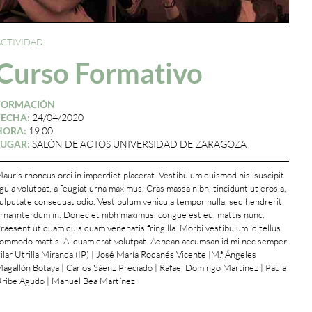
ACTIVIDAD
Curso Formativo
FORMACIÓN
FECHA:
24/04/2020
HORA:
19:00
LUGAR:
SALÓN DE ACTOS UNIVERSIDAD DE ZARAGOZA
auris rhoncus orci in imperdiet placerat. Vestibulum euismod nisl suscipit
igula volutpat, a feugiat urna maximus. Cras massa nibh, tincidunt ut eros a,
ulputate consequat odio. Vestibulum vehicula tempor nulla, sed hendrerit
rna interdum in. Donec et nibh maximus, congue est eu, mattis nunc.
raesent ut quam quis quam venenatis fringilla. Morbi vestibulum id tellus
ommodo mattis. Aliquam erat volutpat. Aenean accumsan id mi nec semper.
ilar Utrilla Miranda (IP) | José María Rodanés Vicente |M.ª Ángeles
agallón Botaya | Carlos Sáenz Preciado | Rafael Domingo Martínez | Paula
ribe Agudo | Manuel Bea Martínez