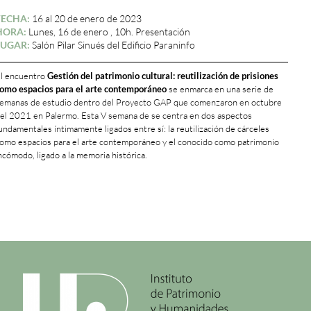
FECHA:
16 al 20 de enero de 2023
HORA:
Lunes, 16 de enero , 10h. Presentación
LUGAR:
Salón Pilar Sinués del Edificio Paraninfo
l encuentro
Gestión del patrimonio cultural: reutilización de prisiones
omo espacios para el arte contemporáneo
se enmarca en una serie de
emanas de estudio dentro del Proyecto GAP que comenzaron en octubre
el 2021 en Palermo. Esta V semana de se centra en dos aspectos
undamentales íntimamente ligados entre sí: la reutilización de cárceles
omo espacios para el arte contemporáneo y el conocido como patrimonio
ncómodo, ligado a la memoria histórica.
+